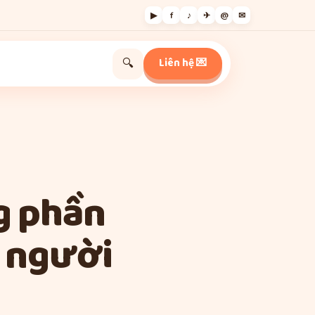
▶
f
♪
✈
@
✉
Liên hệ 💌
🔍
g phần
 người