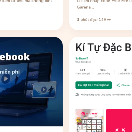
 xem offline mà không biết
Lỗi khi nhập code Free Fire 
Garena…
3 phút đọc
· 149 👀