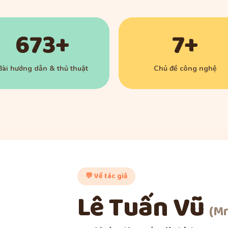
673+
7+
Bài hướng dẫn & thủ thuật
Chủ đề công nghệ
💬 Về tác giả
Lê Tuấn Vũ
(Mr