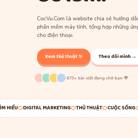
CocVu.Com là website chia sẻ hướng dẫn
phần mềm máy tính, tổng hợp những ứn
cho điện thoại.
Xem thủ thuật ✨
Theo dõi mình →
673+ bài viết đang chờ bạn 💛
HIỂU
🍊
DIGITAL MARKETING
🍊
THỦ THUẬT
🍊
CUỘC SỐNG
🍊
G