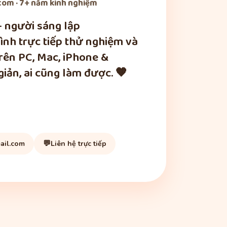
om · 7+ năm kinh nghiệm
— người sáng lập
nh trực tiếp thử nghiệm và
trên PC, Mac, iPhone &
iản, ai cũng làm được. 🧡
💬
ail.com
Liên hệ trực tiếp