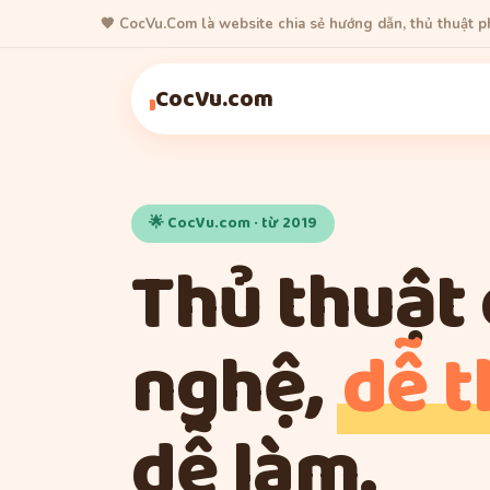
🧡 CocVu.Com là website chia sẻ hướng dẫn, thủ thuật 
Thủ Thuật
Game
Thủ Thuật
Thủ Thuật
CocVu.com
🌟 CocVu.com · từ 2019
Thủ thuật
nghệ,
dễ 
dễ làm.