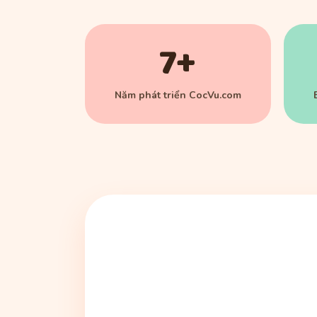
7+
Năm phát triển CocVu.com