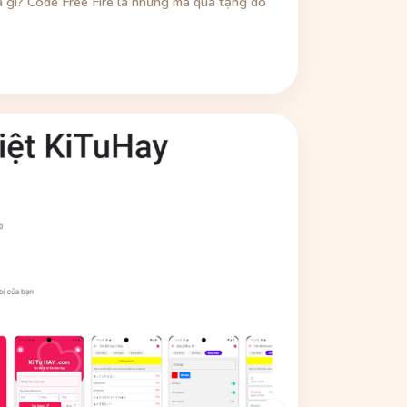
là gì? Code Free Fire là những mã quà tặng do