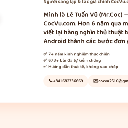
Người sáng lập & tác giả chính
CocVu.c
Mình là Lê Tuấn Vũ (Mr.Coc) 
CocVu.com. Hơn 6 năm qua mì
viết lại hàng nghìn thủ thuật 
Android thành các bước đơn g
✅ 7+ năm kinh nghiệm thực chiến
✅ 673+ bài đã tự kiểm chứng
✅ Hướng dẫn thực tế, không sao chép
📞
✉️
+841682336669
cocvu2510@gm