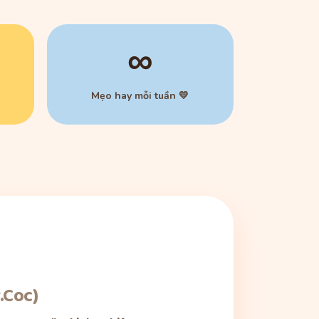
∞
Mẹo hay mỗi tuần 💛
.Coc)