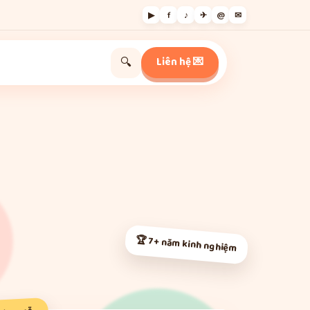
▶
f
♪
✈
@
✉
Liên hệ 💌
🔍
🏆 7+ năm kinh nghiệm