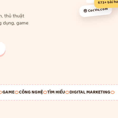
673+ bài h
😎 CocVu.com
, thủ thuật
g dụng, game
AME
🍊
CÔNG NGHỆ
🍊
TÌM HIỂU
🍊
DIGITAL MARKETING
🍊