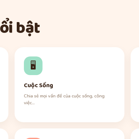
ổi bật
🖥️
Cuộc Sống
Chia sẻ mọi vấn đề của cuộc sống, công
việc...