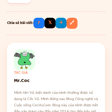
f
𝕏
✈
🔗
Chia sẻ bài viết:
TÁC GIẢ
Mr.Coc
Mình tên Vũ, biệt danh của mình thường được sử
dụng là Cốc Vũ. Mình đứng sau Blog Công nghệ và
Cuộc sống CocVu.Com. Blog này của mình được bắt
đầu xây dựng vào đầu năm 2014 cho đến bây giờ.