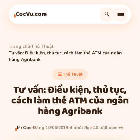
Tìm hiểu
Cuộc Sống
Cuộc Sống
CocVu.com
🔍
Trang chủ
›
Thủ Thuật
›
Tư vấn: Điều kiện, thủ tục, cách làm thẻ ATM của ngân
hàng Agribank
💻 Thủ Thuật
Tư vấn: Điều kiện, thủ tục,
cách làm thẻ ATM của ngân
hàng Agribank
Mr.Coc
Đăng 10/06/2019
4 phút đọc
40 lượt xem 👀