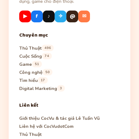
dụng, game cho điện thoại.
▶
f
♪
✈
@
✉
Chuyên mục
Thủ Thuật
496
Cuộc Sống
74
Game
51
Công nghệ
50
Tìm hiểu
17
Digital Marketing
3
Liên kết
Giới thiệu CocVu & tác giả Lê Tuấn Vũ
Liên hệ với CocVudotCom
Thủ Thuật