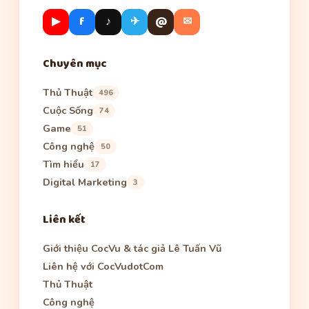
▶
f
♪
✈
@
✉
Chuyên mục
Thủ Thuật
496
Cuộc Sống
74
Game
51
Công nghệ
50
Tìm hiểu
17
Digital Marketing
3
Liên kết
Giới thiệu CocVu & tác giả Lê Tuấn Vũ
Liên hệ với CocVudotCom
Thủ Thuật
Công nghệ