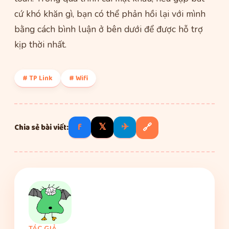
cứ khó khăn gì, bạn có thể phản hồi lại với mình
bằng cách bình luận ở bên dưới để được hỗ trợ
kịp thời nhất.
# TP Link
# Wifi
f
𝕏
✈
🔗
Chia sẻ bài viết:
TÁC GIẢ