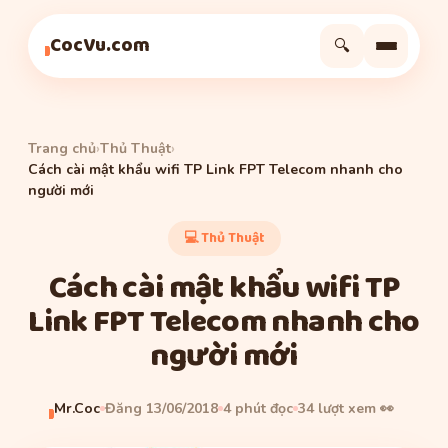
Thủ Thuật
Thủ Thuật
Thủ Thuật
CocVu.com
🔍
Trang chủ
›
Thủ Thuật
›
Cách cài mật khẩu wifi TP Link FPT Telecom nhanh cho
người mới
💻 Thủ Thuật
Cách cài mật khẩu wifi TP
Link FPT Telecom nhanh cho
người mới
Mr.Coc
Đăng 13/06/2018
4 phút đọc
34 lượt xem 👀