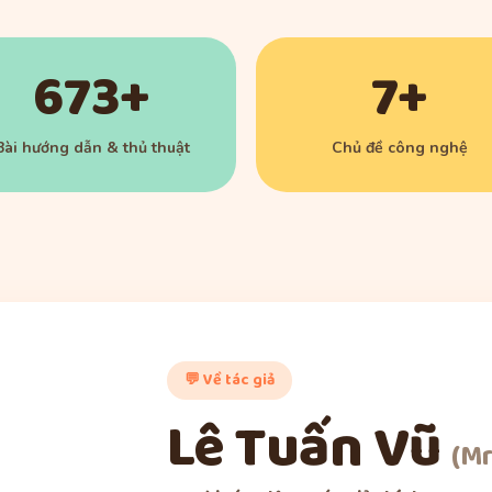
673+
7+
Bài hướng dẫn & thủ thuật
Chủ đề công nghệ
💬 Về tác giả
Lê Tuấn Vũ
(Mr