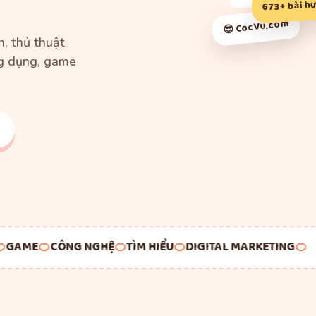
673+ bài h
😎 CocVu.com
, thủ thuật
g dụng, game
AME
🍊
CÔNG NGHỆ
🍊
TÌM HIỂU
🍊
DIGITAL MARKETING
🍊