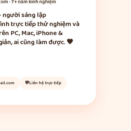
om · 7+ năm kinh nghiệm
— người sáng lập
nh trực tiếp thử nghiệm và
trên PC, Mac, iPhone &
iản, ai cũng làm được. 🧡
💬
ail.com
Liên hệ trực tiếp