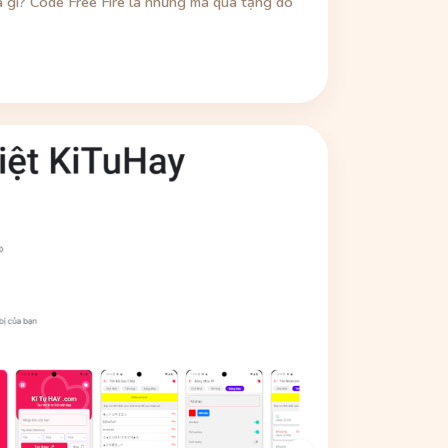
là gì? Code Free Fire là những mã quà tặng do