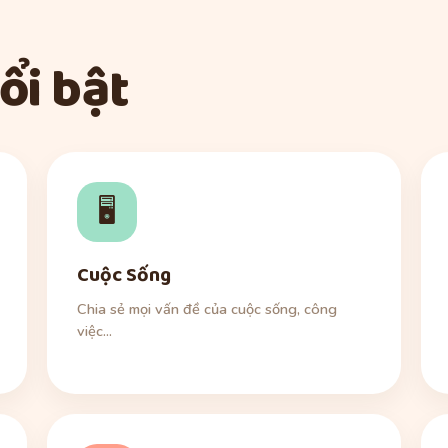
ổi bật
🖥️
Cuộc Sống
Chia sẻ mọi vấn đề của cuộc sống, công
việc...