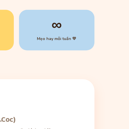
∞
Mẹo hay mỗi tuần 💛
.Coc)