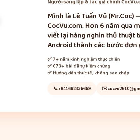
Người sáng lập & tác giả chính
CocVu.c
Mình là Lê Tuấn Vũ (Mr.Coc) 
CocVu.com. Hơn 6 năm qua mì
viết lại hàng nghìn thủ thuật 
Android thành các bước đơn g
✅ 7+ năm kinh nghiệm thực chiến
✅ 673+ bài đã tự kiểm chứng
✅ Hướng dẫn thực tế, không sao chép
📞
✉️
+841682336669
cocvu2510@gm