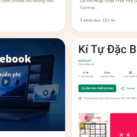
 xem offline mà không biết
Lỗi khi nhập code Free Fire 
Garena…
3 phút đọc
· 152 👀