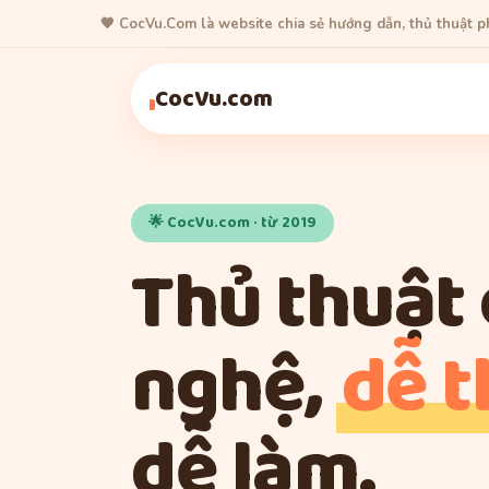
🧡 CocVu.Com là website chia sẻ hướng dẫn, thủ thuật 
Thủ Thuật
Game
Thủ Thuật
Thủ Thuật
CocVu.com
🌟 CocVu.com · từ 2019
Thủ thuật
nghệ,
dễ 
dễ làm.