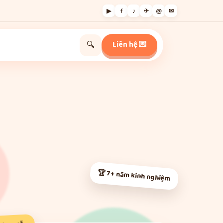
▶
f
♪
✈
@
✉
Liên hệ 💌
🔍
🏆 7+ năm kinh nghiệm