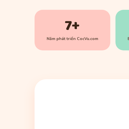
7+
Năm phát triển CocVu.com