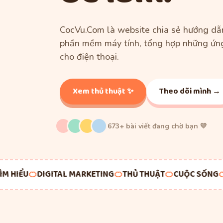
CocVu.Com là website chia sẻ hướng dẫn
phần mềm máy tính, tổng hợp những ứn
cho điện thoại.
Xem thủ thuật ✨
Theo dõi mình →
673+ bài viết đang chờ bạn 💛
HIỂU
🍊
DIGITAL MARKETING
🍊
THỦ THUẬT
🍊
CUỘC SỐNG
🍊
G