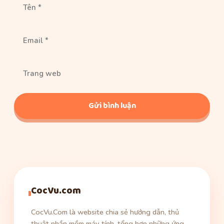
Email
Trang
web
CocVu.com
CocVu.Com là website chia sẻ hướng dẫn, thủ
thuật phần mềm máy tính, tổng hợp những ứng