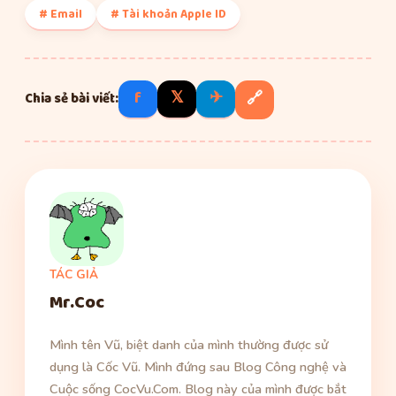
# Email
# Tài khoản Apple ID
f
𝕏
✈
🔗
Chia sẻ bài viết:
TÁC GIẢ
Mr.Coc
Mình tên Vũ, biệt danh của mình thường được sử
dụng là Cốc Vũ. Mình đứng sau Blog Công nghệ và
Cuộc sống CocVu.Com. Blog này của mình được bắt