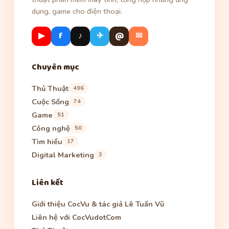
dụng, game cho điện thoại.
▶
f
♪
✈
@
✉
Chuyên mục
Thủ Thuật
496
Cuộc Sống
74
Game
51
Công nghệ
50
Tìm hiểu
17
Digital Marketing
3
Liên kết
Giới thiệu CocVu & tác giả Lê Tuấn Vũ
Liên hệ với CocVudotCom