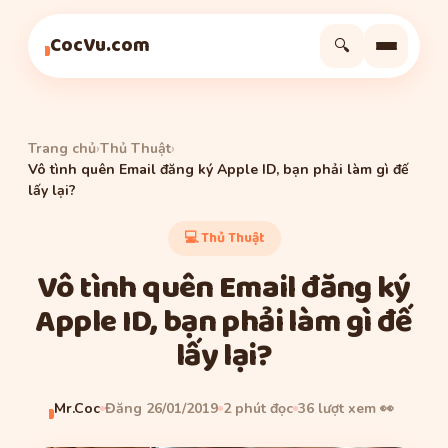
Thủ Thuật
Thủ Thuật
Thủ Thuật
CocVu.com
🔍
Trang chủ
›
Thủ Thuật
›
Vô tình quên Email đăng ký Apple ID, bạn phải làm gì đế
lấy lại?
💻 Thủ Thuật
Vô tình quên Email đăng ký
Apple ID, bạn phải làm gì đế
lấy lại?
Mr.Coc
Đăng 26/01/2019
2 phút đọc
36 lượt xem 👀