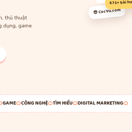
673+ bài h
😎 CocVu.com
, thủ thuật
g dụng, game
AME
🍊
CÔNG NGHỆ
🍊
TÌM HIỂU
🍊
DIGITAL MARKETING
🍊