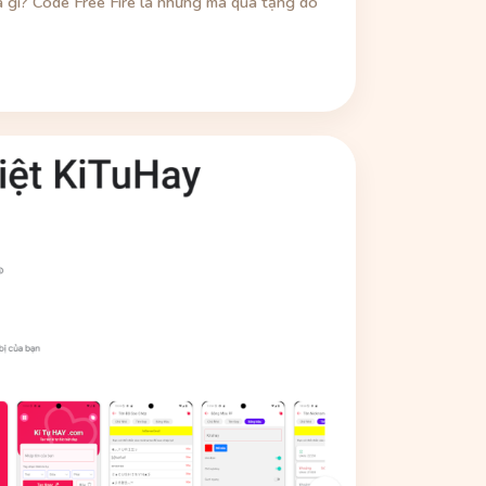
là gì? Code Free Fire là những mã quà tặng do