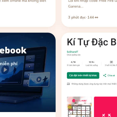
 xem offline mà không biết
Lỗi khi nhập code Free Fire 
Garena…
3 phút đọc
· 144 👀