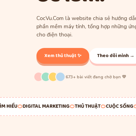
CocVu.Com là website chia sẻ hướng dẫn
phần mềm máy tính, tổng hợp những ứn
cho điện thoại.
Xem thủ thuật ✨
Theo dõi mình →
673+ bài viết đang chờ bạn 💛
HIỂU
🍊
DIGITAL MARKETING
🍊
THỦ THUẬT
🍊
CUỘC SỐNG
🍊
G