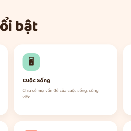
ổi bật
🖥️
Cuộc Sống
Chia sẻ mọi vấn đề của cuộc sống, công
việc...