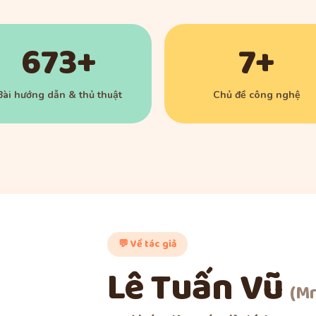
673+
7+
Bài hướng dẫn & thủ thuật
Chủ đề công nghệ
💬 Về tác giả
Lê Tuấn Vũ
(Mr