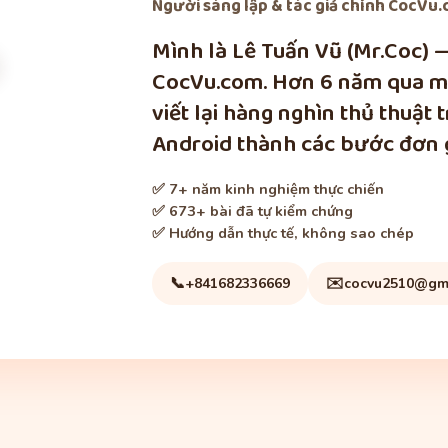
Người sáng lập & tác giả chính
CocVu.c
Mình là Lê Tuấn Vũ (Mr.Coc) 
CocVu.com. Hơn 6 năm qua mì
viết lại hàng nghìn thủ thuật 
Android thành các bước đơn g
✅ 7+ năm kinh nghiệm thực chiến
✅ 673+ bài đã tự kiểm chứng
✅ Hướng dẫn thực tế, không sao chép
📞
✉️
+841682336669
cocvu2510@gm