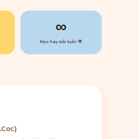
∞
Mẹo hay mỗi tuần 💛
.Coc)