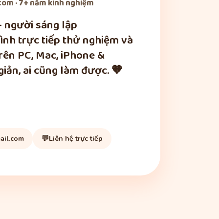
om · 7+ năm kinh nghiệm
— người sáng lập
nh trực tiếp thử nghiệm và
trên PC, Mac, iPhone &
iản, ai cũng làm được. 🧡
💬
ail.com
Liên hệ trực tiếp