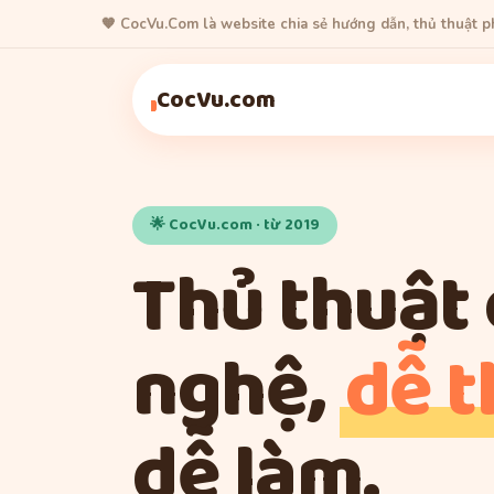
🧡 CocVu.Com là website chia sẻ hướng dẫn, thủ thuật 
Thủ Thuật
Game
Thủ Thuật
Thủ Thuật
CocVu.com
🌟 CocVu.com · từ 2019
Thủ thuật
nghệ,
dễ 
dễ làm.