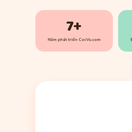
7+
Năm phát triển CocVu.com