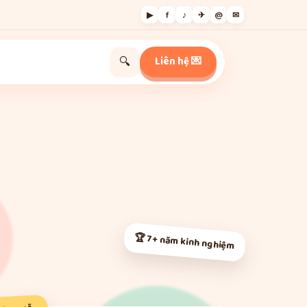
▶
f
♪
✈
@
✉
Liên hệ 💌
🔍
🏆 7+ năm kinh nghiệm