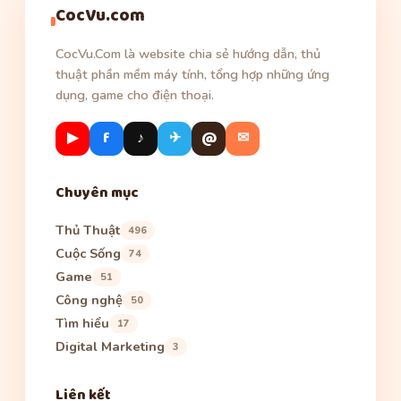
CocVu.com
CocVu.Com là website chia sẻ hướng dẫn, thủ
thuật phần mềm máy tính, tổng hợp những ứng
dụng, game cho điện thoại.
▶
f
♪
✈
@
✉
Chuyên mục
Thủ Thuật
496
Cuộc Sống
74
Game
51
Công nghệ
50
Tìm hiểu
17
Digital Marketing
3
Liên kết