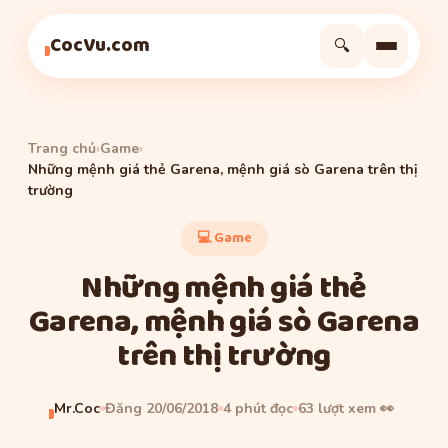
Game
Game
Game
CocVu.com
🔍
Trang chủ
›
Game
›
Những mệnh giá thẻ Garena, mệnh giá sò Garena trên thị
trường
💻 Game
Những mệnh giá thẻ
Garena, mệnh giá sò Garena
trên thị trường
Mr.Coc
Đăng 20/06/2018
4 phút đọc
63 lượt xem 👀