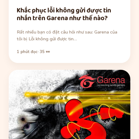
Khắc phục lỗi không gửi được tin
nhắn trên Garena như thế nào?
Rất nhiều bạn có đặt câu hỏi như sau: Garena của
tôi bị Lỗi không gửi được tin…
1 phút đọc
· 35 👀