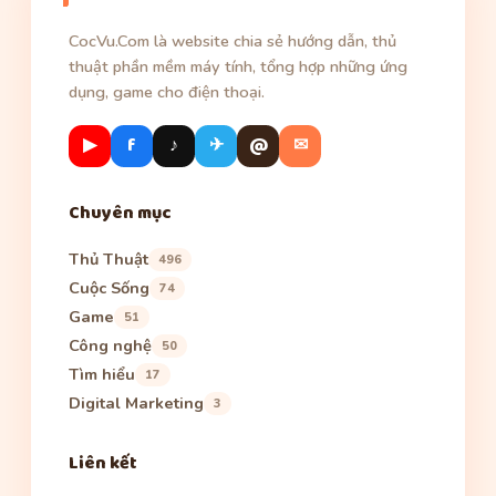
CocVu.Com là website chia sẻ hướng dẫn, thủ
thuật phần mềm máy tính, tổng hợp những ứng
dụng, game cho điện thoại.
▶
f
♪
✈
@
✉
Chuyên mục
Thủ Thuật
496
Cuộc Sống
74
Game
51
Công nghệ
50
Tìm hiểu
17
Digital Marketing
3
Liên kết