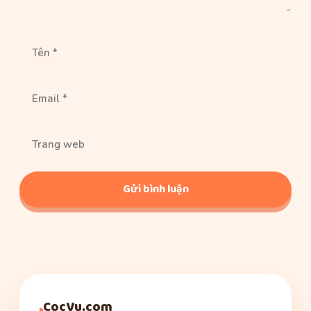
Tên
Email
Trang
web
CocVu.com