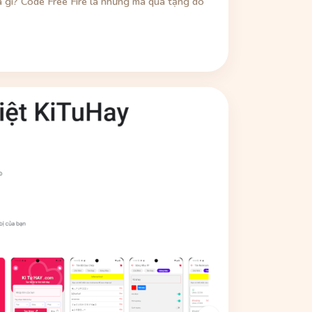
là gì? Code Free Fire là những mã quà tặng do