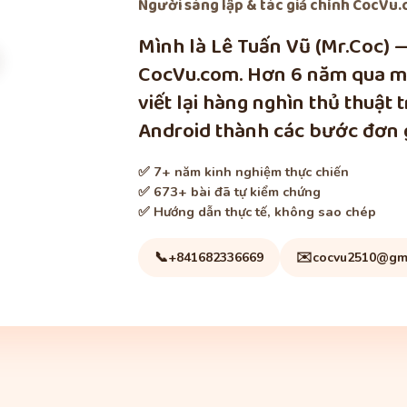
Người sáng lập & tác giả chính
CocVu.c
Mình là Lê Tuấn Vũ (Mr.Coc) 
CocVu.com. Hơn 6 năm qua mì
viết lại hàng nghìn thủ thuật 
Android thành các bước đơn g
✅ 7+ năm kinh nghiệm thực chiến
✅ 673+ bài đã tự kiểm chứng
✅ Hướng dẫn thực tế, không sao chép
📞
✉️
+841682336669
cocvu2510@gm