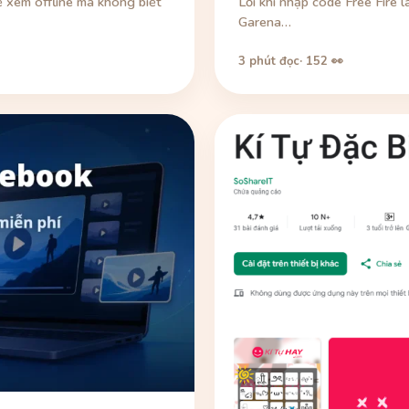
 xem offline mà không biết
Lỗi khi nhập code Free Fire 
Garena…
3 phút đọc
· 152 👀