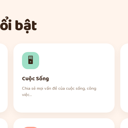
ổi bật
🖥️
Cuộc Sống
Chia sẻ mọi vấn đề của cuộc sống, công
việc...