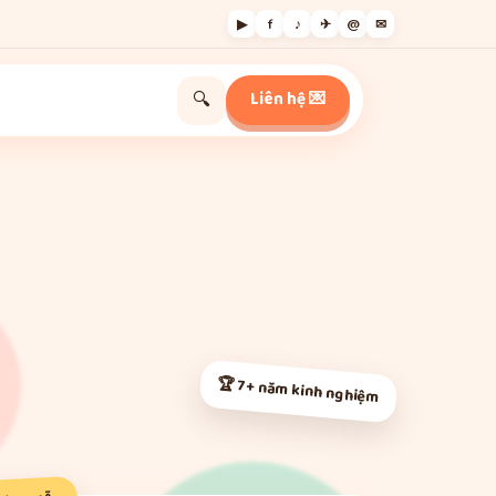
▶
f
♪
✈
@
✉
Liên hệ 💌
🔍
🏆 7+ năm kinh nghiệm