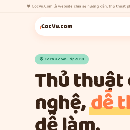
🧡 CocVu.Com là website chia sẻ hướng dẫn, thủ thuật 
Thủ Thuật
Game
Thủ Thuật
Thủ Thuật
CocVu.com
🌟 CocVu.com · từ 2019
Thủ thuật
nghệ,
dễ 
dễ làm.