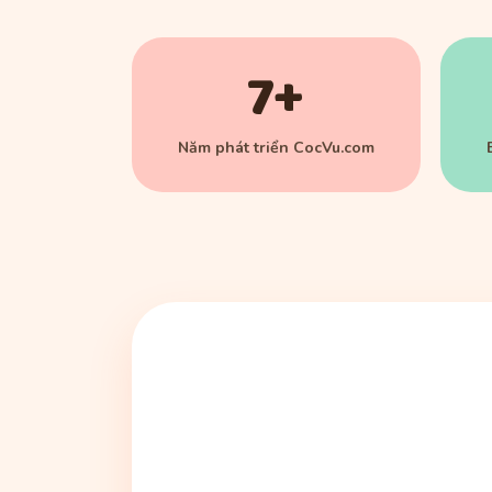
7+
Năm phát triển CocVu.com