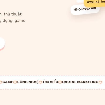
673+ bài h
😎 CocVu.com
, thủ thuật
g dụng, game
AME
🍊
CÔNG NGHỆ
🍊
TÌM HIỂU
🍊
DIGITAL MARKETING
🍊