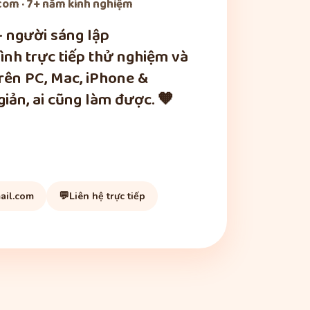
om · 7+ năm kinh nghiệm
— người sáng lập
nh trực tiếp thử nghiệm và
trên PC, Mac, iPhone &
iản, ai cũng làm được. 🧡
💬
ail.com
Liên hệ trực tiếp