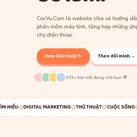
CocVu.Com là website chia sẻ hướng dẫn
phần mềm máy tính, tổng hợp những ứn
cho điện thoại.
Xem thủ thuật ✨
Theo dõi mình →
673+ bài viết đang chờ bạn 💛
 HIỂU
🍊
DIGITAL MARKETING
🍊
THỦ THUẬT
🍊
CUỘC SỐNG
🍊
G