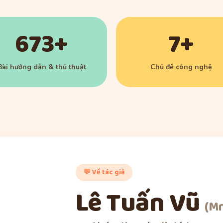
673+
7+
Bài hướng dẫn & thủ thuật
Chủ đề công nghệ
💬 Về tác giả
Lê Tuấn Vũ
(Mr