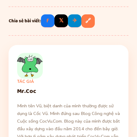
f
𝕏
✈
🔗
Chia sẻ bài viết:
TÁC GIẢ
Mr.Coc
Mình tên Vũ, biệt danh của mình thường được sử
dụng là Cốc Vũ. Mình đứng sau Blog Công nghệ và
Cuộc sống CocVu.Com. Blog này của mình được bắt
đầu xây dựng vào đầu năm 2014 cho đến bây giờ.
Với hơn 6 năm xây dựng phát triển CocVu.Com vẫn