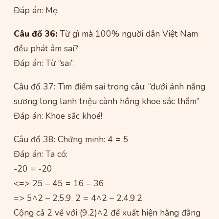
Đáp án: Mẹ.
Câu đố 36:
Từ gì mà 100% nguời dân Việt Nam
đều phát âm sai?
Đáp án: Từ “sai”.
Câu đố 37: Tìm điểm sai trong câu: “dưới ánh nắng
sương long lanh triệu cành hồng khoe sắc thắm”
Đáp án: Khoe sắc khoé!
Câu đố 38: Chứng minh: 4 = 5
Đáp án: Ta có:
-20 = -20
<=> 25 – 45 = 16 – 36
=> 5^2 – 2.5.9. 2 = 4^2 – 2.4.9.2
Cộng cả 2 vế với (9.2)^2 để xuất hiện hằng đẳng