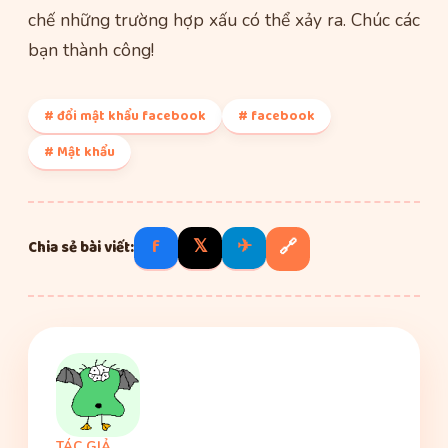
chế những trường hợp xấu có thể xảy ra. Chúc các
bạn thành công!
# đổi mật khẩu facebook
# facebook
# Mật khẩu
f
𝕏
✈
🔗
Chia sẻ bài viết:
TÁC GIẢ