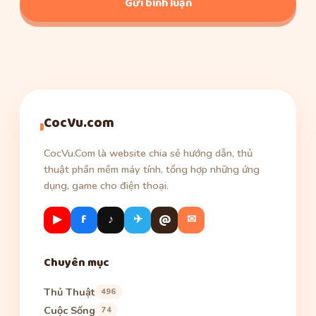
CocVu.com
CocVu.Com là website chia sẻ hướng dẫn, thủ
thuật phần mềm máy tính, tổng hợp những ứng
dụng, game cho điện thoại.
▶
f
♪
✈
@
✉
Chuyên mục
Thủ Thuật
496
Cuộc Sống
74