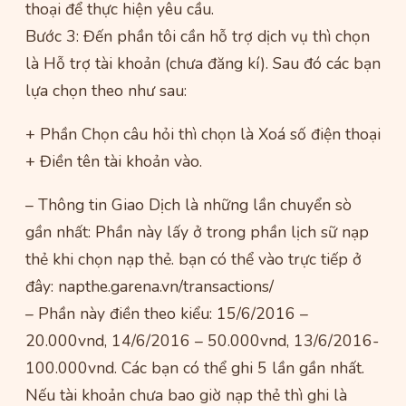
thoại để thực hiện yêu cầu.
Bước 3: Đến phần tôi cần hỗ trợ dịch vụ thì chọn
là Hỗ trợ tài khoản (chưa đăng kí). Sau đó các bạn
lựa chọn theo như sau:
+ Phần Chọn câu hỏi thì chọn là Xoá số điện thoại
+ Điền tên tài khoản vào.
– Thông tin Giao Dịch là những lần chuyển sò
gần nhất: Phần này lấy ở trong phần lịch sữ nạp
thẻ khi chọn nạp thẻ. bạn có thể vào trực tiếp ở
đây: napthe.garena.vn/transactions/
– Phần này điền theo kiểu: 15/6/2016 –
20.000vnd, 14/6/2016 – 50.000vnd, 13/6/2016-
100.000vnd. Các bạn có thể ghi 5 lần gần nhất.
Nếu tài khoản chưa bao giờ nạp thẻ thì ghi là