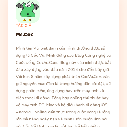
TÁC GIẢ
Mr.Coc
Mình tên Vũ, biệt danh của mình thường được sử
dụng là Cốc Vũ. Mình đứng sau Blog Công nghệ và
Cuộc sống CocVu.Com. Blog này của mình được bắt
đầu xây dựng vào đầu năm 2014 cho đến bây giờ.
Với hơn 6 năm xây dựng phát triển CocVu.Com vẫn
giữ nguyên mục đích là trang hướng dẫn cài đặt, sử
dụng phần mềm, ứng dụng hay trên máy tính và
điện thoại di động. Tổng hợp những thủ thuật hay
về máy tính PC, Mac và hệ điều hành di động iOS,
Android... Những kiến thức trong cuộc sống là rộng
lớn mà hàng ngày bạn và mình luôn muốn lĩnh hội
nó. Cốc Vũ Dot Com là một lưu trữ hết những