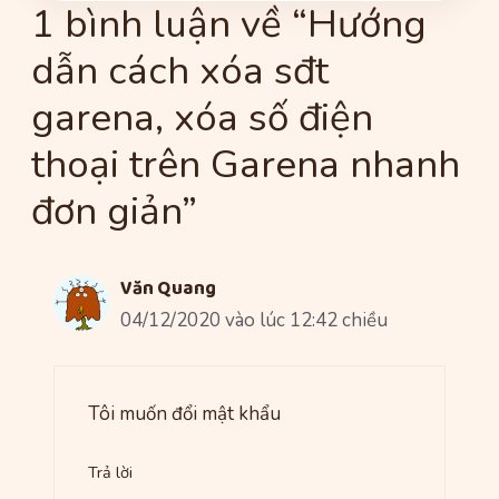
1 bình luận về “Hướng
dẫn cách xóa sđt
garena, xóa số điện
thoại trên Garena nhanh
đơn giản”
Văn Quang
04/12/2020 vào lúc 12:42 chiều
Tôi muốn đổi mật khẩu
Trả lời