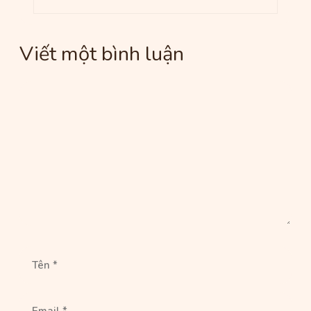
Viết một bình luận
Bình
luận
Tên
Email