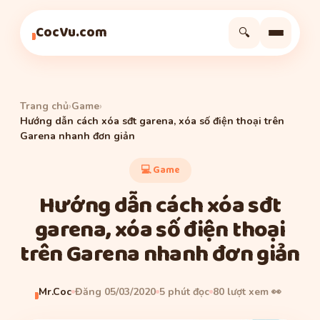
Thủ Thuật
Game
Game
CocVu.com
🔍
Trang chủ
›
Game
›
Hướng dẫn cách xóa sđt garena, xóa số điện thoại trên
Garena nhanh đơn giản
💻 Game
Hướng dẫn cách xóa sđt
garena, xóa số điện thoại
trên Garena nhanh đơn giản
Mr.Coc
Đăng 05/03/2020
5 phút đọc
80 lượt xem 👀