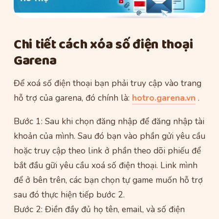
Chi tiết cách xóa số điện thoại
Garena
Để xoá số điện thoại bạn phải truy cập vào trang
hỗ trợ của garena, đó chính là:
hotro.garena.vn
.
Bước 1: Sau khi chọn đăng nhập để đăng nhập tài
khoản của mình. Sau đó bạn vào phần gửi yêu cầu
hoặc truy cập theo link ở phần theo dõi phiếu để
bắt đầu gữi yêu cầu xoá số điện thoại. Link mình
để ở bên trên, các bạn chọn tự game muốn hỗ trợ
sau đó thực hiện tiếp bước 2.
Bước 2: Điền đầy đủ họ tên, email, và số điện