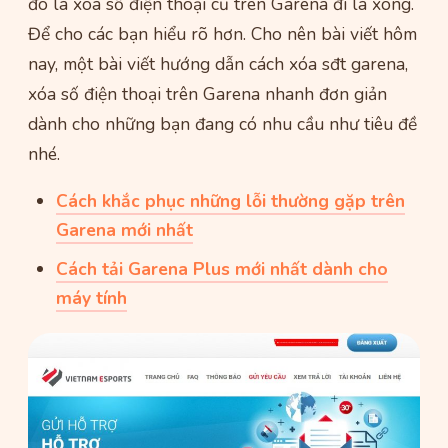
đó là xoá số điện thoại cũ trên Garena đi là xong.
Để cho các bạn hiểu rõ hơn. Cho nên bài viết hôm
nay, một bài viết hướng dẫn cách xóa sđt garena,
xóa số điện thoại trên Garena nhanh đơn giản
dành cho những bạn đang có nhu cầu như tiêu đề
nhé.
Cách khắc phục những lỗi thường gặp trên
Garena mới nhất
Cách tải Garena Plus mới nhất dành cho
máy tính