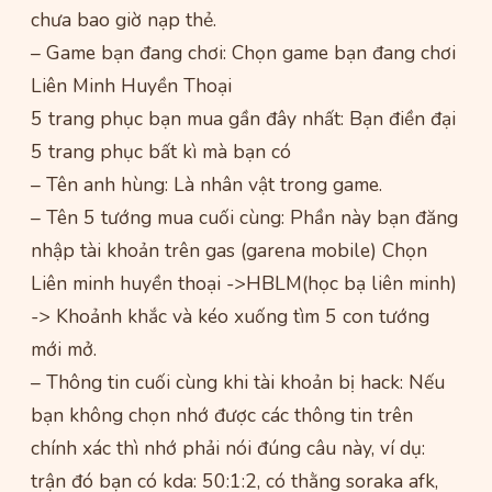
chưa bao giờ nạp thẻ.
– Game bạn đang chơi: Chọn game bạn đang chơi
Liên Minh Huyền Thoại
5 trang phục bạn mua gần đây nhất: Bạn điền đại
5 trang phục bất kì mà bạn có
– Tên anh hùng: Là nhân vật trong game.
– Tên 5 tướng mua cuối cùng: Phần này bạn đăng
nhập tài khoản trên gas (garena mobile) Chọn
Liên minh huyền thoại ->HBLM(học bạ liên minh)
-> Khoảnh khắc và kéo xuống tìm 5 con tướng
mới mở.
– Thông tin cuối cùng khi tài khoản bị hack: Nếu
bạn không chọn nhớ được các thông tin trên
chính xác thì nhớ phải nói đúng câu này, ví dụ:
trận đó bạn có kda: 50:1:2, có thằng soraka afk,