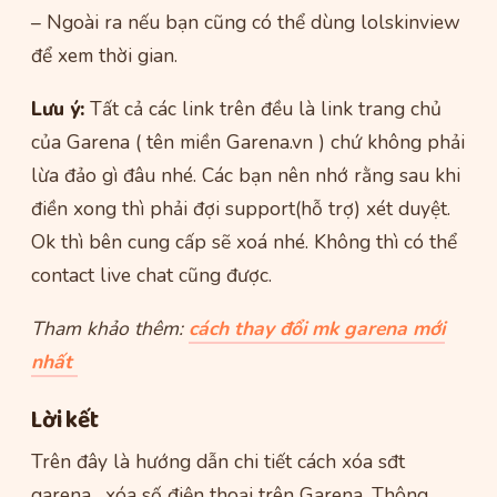
– Ngoài ra nếu bạn cũng có thể dùng lolskinview
để xem thời gian.
Lưu ý:
Tất cả các link trên đều là link trang chủ
của Garena ( tên miền Garena.vn ) chứ không phải
lừa đảo gì đâu nhé. Các bạn nên nhớ rằng sau khi
điền xong thì phải đợi support(hỗ trợ) xét duyệt.
Ok thì bên cung cấp sẽ xoá nhé. Không thì có thể
contact live chat cũng được.
Tham khảo thêm:
cách thay đổi mk garena mới
nhất
Lời kết
Trên đây là hướng dẫn chi tiết cách xóa sđt
garena, xóa số điện thoại trên Garena. Thông