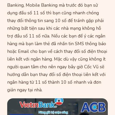
Banking, Mobile Banking mà trước đó bạn sử
dụng đầu số 11 số thì bạn cũng nhanh chóng
thay đổi thông tin sang 10 số để tránh gặp phải
những bất tiện sau khi các nhà mạng không hỗ
trợ đầu số 11 số nữa. Nếu các bạn để ý các ngân
hàng mà bạn làm thẻ đã nhắn tin SMS thông báo
hoặc Email cho bạn về cách thay đổi số điện thoại
liên kết với ngân hàng. Mặc dù vậy cũng không ít
người quan tâm cho nên ngay bây giờ Cốc Vũ sẽ
hướng dẫn bạn thay đổi số điện thoại liên kết với
ngân hàng từ 11 số thành 10 số nhanh và đơn
giản ngay tại nhà.