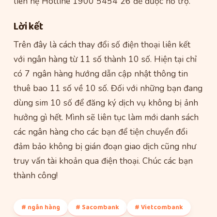
liên hệ Hotline 1900 5454 26 để được hỗ trợ.
Lời kết
Trên đây là cách thay đổi số điện thoại liên kết
với ngân hàng từ 11 số thành 10 số. Hiện tại chỉ
có 7 ngân hàng hướng dẫn cập nhật thông tin
thuê bao 11 số về 10 số. Đối với những bạn đang
dùng sim 10 số để đăng ký dịch vụ không bị ảnh
hưởng gì hết. Mình sẽ liên tục làm mới danh sách
các ngân hàng cho các bạn để tiện chuyển đổi
đảm bảo không bị gián đoạn giao dịch cũng như
truy vấn tài khoản qua điện thoại. Chúc các bạn
thành công!
# ngân hàng
# Sacombank
# Vietcombank