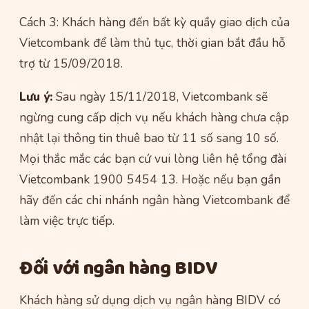
Cách 3: Khách hàng đến bất kỳ quầy giao dịch của
Vietcombank để làm thủ tục, thời gian bắt đầu hỗ
trợ từ 15/09/2018.
Lưu ý:
Sau ngày 15/11/2018, Vietcombank sẽ
ngừng cung cấp dịch vụ nếu khách hàng chưa cập
nhật lại thông tin thuê bao từ 11 số sang 10 số.
Mọi thắc mắc các bạn cứ vui lòng liên hệ tổng đài
Vietcombank 1900 5454 13. Hoặc nếu bạn gần
hãy đến các chi nhánh ngân hàng Vietcombank để
làm việc trực tiếp.
Đối với ngân hàng BIDV
Khách hàng sử dụng dịch vụ ngân hàng BIDV có