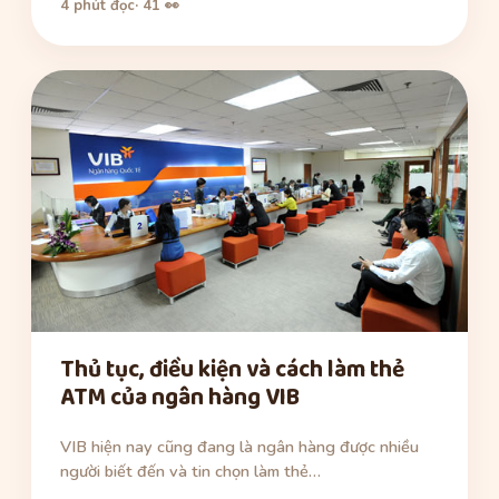
4 phút đọc
· 41 👀
Thủ tục, điều kiện và cách làm thẻ
ATM của ngân hàng VIB
VIB hiện nay cũng đang là ngân hàng được nhiều
người biết đến và tin chọn làm thẻ…