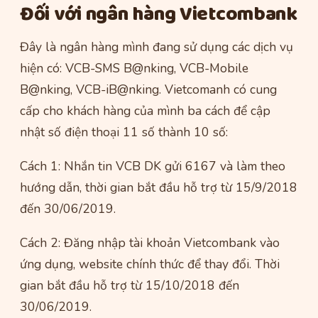
Đối với ngân hàng Vietcombank
Đây là ngân hàng mình đang sử dụng các dịch vụ
hiện có: VCB-SMS B@nking, VCB-Mobile
B@nking, VCB-iB@nking. Vietcomanh có cung
cấp cho khách hàng của mình ba cách để cập
nhật số điện thoại 11 số thành 10 số:
Cách 1: Nhắn tin VCB DK gửi 6167 và làm theo
hướng dẫn, thời gian bắt đầu hỗ trợ từ 15/9/2018
đến 30/06/2019.
Cách 2: Đăng nhập tài khoản Vietcombank vào
ứng dụng, website chính thức để thay đổi. Thời
gian bắt đầu hỗ trợ từ 15/10/2018 đến
30/06/2019.