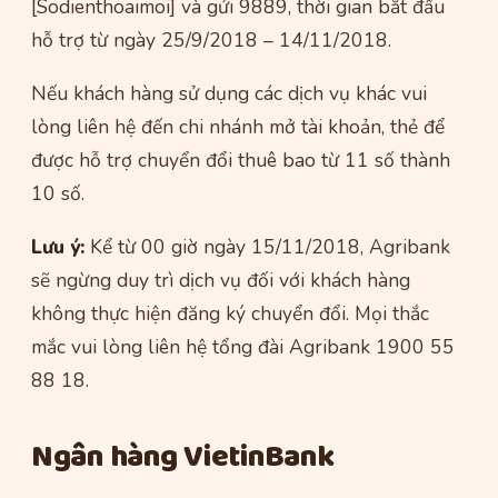
[Sodienthoaimoi] và gửi 9889, thời gian bắt đầu
hỗ trợ từ ngày 25/9/2018 – 14/11/2018​.
Nếu khách hàng sử dụng các dịch vụ khác vui
lòng liên hệ đến chi nhánh mở tài khoản, thẻ để
được hỗ trợ chuyển đổi thuê bao từ 11 số thành
10 số.
Lưu ý:
Kể từ 00 giờ ngày 15/11/2018, Agribank
sẽ ngừng duy trì dịch vụ đối với khách hàng
không thực hiện đăng ký chuyển đổi. Mọi thắc
mắc vui lòng liên hệ tổng đài Agribank 1900 55
88 18.
Ngân hàng VietinBank