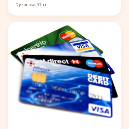
5 phút đọc
· 37 👀