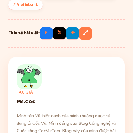
# Vietinbank
f
𝕏
✈
🔗
Chia sẻ bài viết:
TÁC GIẢ
Mr.Coc
Mình tên Vũ, biệt danh của mình thường được sử
dụng là Cốc Vũ. Mình đứng sau Blog Công nghệ và
Cuộc sống CocVu.Com. Blog này của mình được bắt