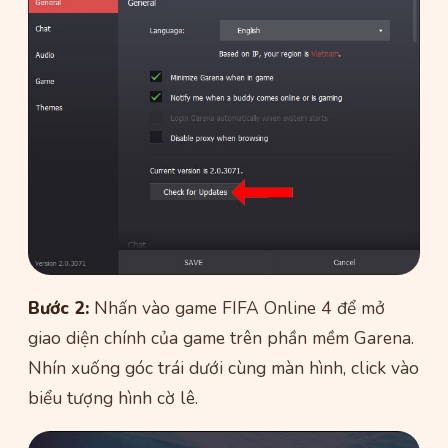
Bước 2:
Nhấn vào game FIFA Online 4 để mở
giao diện chính của game trên phần mềm Garena.
Nhín xuống góc trái dưới cùng màn hình, click vào
biểu tượng hình cờ lê.