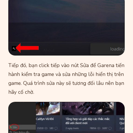
Tiếp đó, bạn click tiếp vào nút Sửa để Garena tiến
hành kiểm tra game và sửa những lỗi hiển thị trên
game. Quá trình sửa này sẽ tương đối lâu nên bạn
hãy cố chờ.