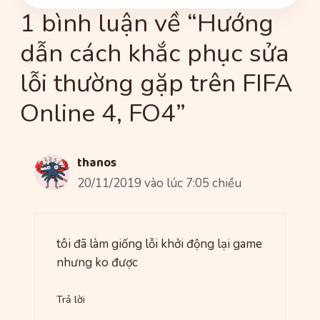
1 bình luận về “Hướng
dẫn cách khắc phục sửa
lỗi thường gặp trên FIFA
Online 4, FO4”
thanos
20/11/2019 vào lúc 7:05 chiều
tôi đã làm giống lỗi khởi động lại game
nhưng ko được
Trả lời