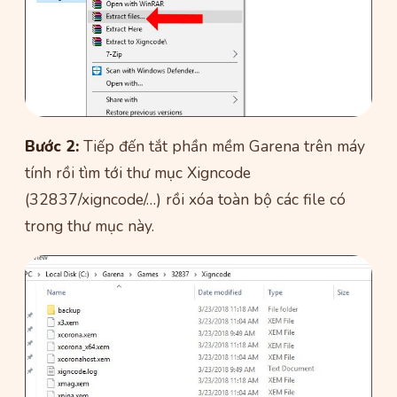
Bước 2:
Tiếp đến tắt phần mềm Garena trên máy
tính rồi tìm tới thư mục Xigncode
(32837/xigncode/…) rồi xóa toàn bộ các file có
trong thư mục này.