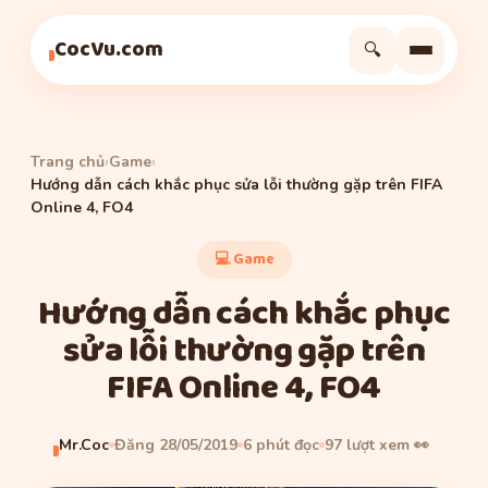
Game
Thủ Thuật
Game
CocVu.com
🔍
Trang chủ
›
Game
›
Hướng dẫn cách khắc phục sửa lỗi thường gặp trên FIFA
Online 4, FO4
💻 Game
Hướng dẫn cách khắc phục
sửa lỗi thường gặp trên
FIFA Online 4, FO4
Mr.Coc
Đăng 28/05/2019
6 phút đọc
97 lượt xem 👀