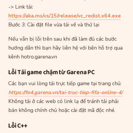
-> Link tải:
https://aka.ms/vs/15/release/vc_redist.x64.exe
Bước 3: Cài đặt file vừa tải về và thử lại
Nếu vẫn bị lỗi trên sau khi đã làm đủ các bước
hướng dẫn thì bạn hãy liên hệ với bên hỗ trợ qua
kênh hotro.garena.vn
Lỗi Tải game chậm từ Garena PC
Các bạn vui lòng tải trực tiếp game tại trang chủ:
https://fo4.garena.vn/tai-truc-tiep-fifa-online-4/
Không tải ở các web có link lạ để tránh tải phải
bản không chính chủ hoặc cài đặt mã độc nhé.
Lỗi C++