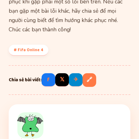
phục khi gặp phải một số lỗi bên trên. Nếu các
bạn gặp một bài lỗi khác, hãy chia sẻ để mọi
người cùng biết để tìm hướng khác phục nhé.
Chúc các bạn thành công!
# Fifa Online 4
f
𝕏
✈
🔗
Chia sẻ bài viết: