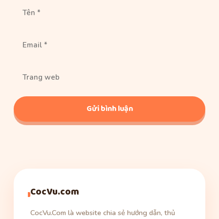
Tên
Email
Trang
web
CocVu.com
CocVu.Com là website chia sẻ hướng dẫn, thủ