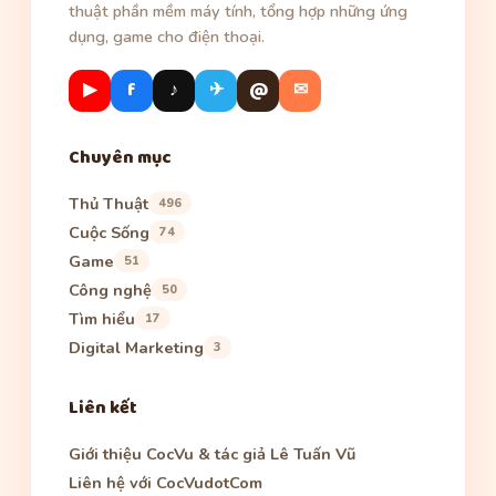
thuật phần mềm máy tính, tổng hợp những ứng
dụng, game cho điện thoại.
▶
f
♪
✈
@
✉
Chuyên mục
Thủ Thuật
496
Cuộc Sống
74
Game
51
Công nghệ
50
Tìm hiểu
17
Digital Marketing
3
Liên kết
Giới thiệu CocVu & tác giả Lê Tuấn Vũ
Liên hệ với CocVudotCom