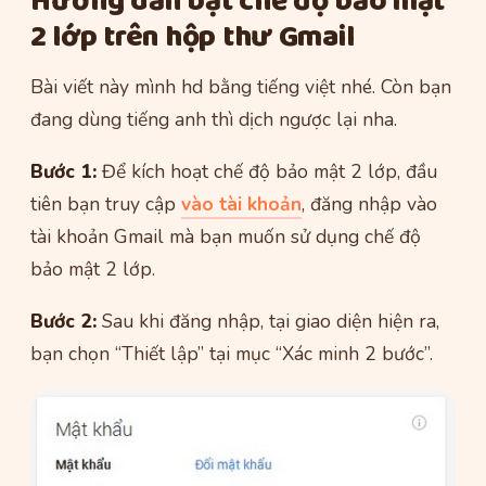
Hướng dẫn bật chế độ bảo mật
2 lớp trên hộp thư Gmail
Bài viết này mình hd bằng tiếng việt nhé. Còn bạn
đang dùng tiếng anh thì dịch ngược lại nha.
Bước 1:
Để kích hoạt chế độ bảo mật 2 lớp, đầu
tiên bạn truy cập
vào tài khoản
, đăng nhập vào
tài khoản Gmail mà bạn muốn sử dụng chế độ
bảo mật 2 lớp.
Bước 2:
Sau khi đăng nhập, tại giao diện hiện ra,
bạn chọn “Thiết lập” tại mục “Xác minh 2 bước”.