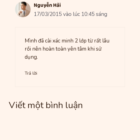
Nguyễn Hải
17/03/2015 vào lúc 10:45 sáng
Mình đã cài xác minh 2 lớp từ rất lâu
rồi nên hoàn toàn yên tâm khi sử
dụng.
Trả lời
Viết một bình luận
Bình
luận