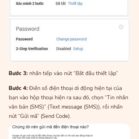
Bước 3:
nhấn tiếp vào nút “Bắt đầu thiết lập”
Bước 4:
Điền số điện thoại di động hiện tại của
bạn vào hộp thoại hiện ra sau đó, chọn “Tin nhắn
văn bản (SMS)” (Text message (SMS)), rồi nhấn
nút “Gửi mã” (Send Code).