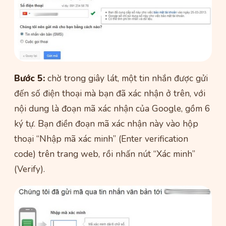
Bước 5:
chờ trong giây lát, một tin nhắn được gửi
đến số điện thoại mà bạn đã xác nhận ở trên, với
nội dung là đoạn mã xác nhận của Google, gồm 6
ký tự. Bạn điền đoạn mã xác nhận này vào hộp
thoại “Nhập mã xác minh” (Enter verification
code) trên trang web, rồi nhấn nút “Xác minh”
(Verify).