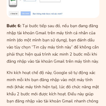
Bước 6:
Tại bước tiếp sau đó, nếu bạn đang đăng
nhập tài khoản Gmail trên máy tính cá nhân của
mình (do một mình bạn sử dụng), bạn đánh dấu
vào tùy chọn “Tin cậy máy tính này” để không cần
phải thực hiện quá trình xác minh 2 bước mỗi khi
đăng nhập vào tài khoản Gmail trên máy tính này.
Khi kích hoạt chế độ này, Google sẽ tự động xác
minh mỗi khi bạn đăng nhập vào một máy tính
mới (khác máy tính hiện tại), lúc đó chức năng mật
khẩu 2 bước mới được kích hoạt. Điều này giúp
bạn đăng nhập vào tài khoản Gmail nhanh chóng