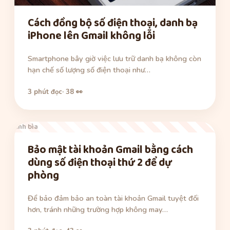
Cách đồng bộ số điện thoại, danh bạ
iPhone lên Gmail không lỗi
Smartphone bây giờ việc lưu trữ danh bạ không còn
hạn chế số lượng số điện thoại như…
3 phút đọc
· 38 👀
ảnh bìa
Bảo mật tài khoản Gmail bằng cách
dùng số điện thoại thứ 2 để dự
phòng
Để bảo đảm bảo an toàn tài khoản Gmail tuyệt đối
hơn, tránh những trường hợp không may…