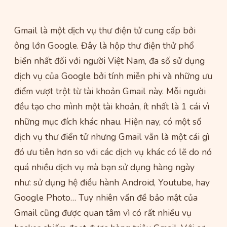
Gmail là một dịch vụ thư điện tử cung cấp bởi
ông lớn Google. Đây là hộp thư điện thử phổ
biến nhất đối với người Việt Nam, đa số sử dụng
dịch vụ của Google bởi tính miễn phi và những ưu
điểm vượt trột từ tài khoản Gmail này. Mỗi người
đều tạo cho mình một tài khoản, ít nhất là 1 cái vì
những mục đích khác nhau. Hiện nay, có một số
dịch vụ thư điển tử nhưng Gmail vẫn là một cái gì
đó ưu tiên hơn so với các dịch vụ khác có lẽ do nó
quá nhiều dịch vụ mà bạn sử dụng hàng ngày
như: sử dụng hệ điều hành Android, Youtube, hay
Google Photo… Tuy nhiên vấn đề bảo mật của
Gmail cũng được quan tâm vì có rất nhiều vụ