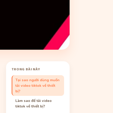
TRONG BÀI NÀY
Tại sao người dùng muốn
tải video tiktok về thiết
bị?
Làm sao để tải video
tiktok về thiết bị?