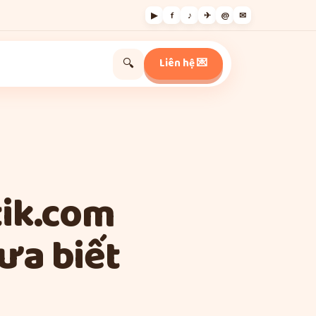
▶
f
♪
✈
@
✉
Liên hệ 💌
🔍
tik.com
ưa biết