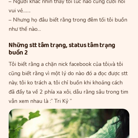
– Người khác nhìn thấy tôi lúc nào cũng cười nói
vui vẻ…….
– Nhưng họ đâu biết rằng trong đêm tối tôi buồn
như thế nào…
Những stt tâm trạng, status tâm trạng
buồn 2
Tôi biết rằng a chặn nick facebook của tôi,và tôi
cũng biết rằng vì một lý do nào đó a đọc được stt
này, tôi ko trách a, tôi chỉ buồn khi khoảng cách
đã đẩy ta về 2 phía xa xôi, dẫu rằng sâu trong tim
vẫn xem nhau là :” Tri Kỷ ”