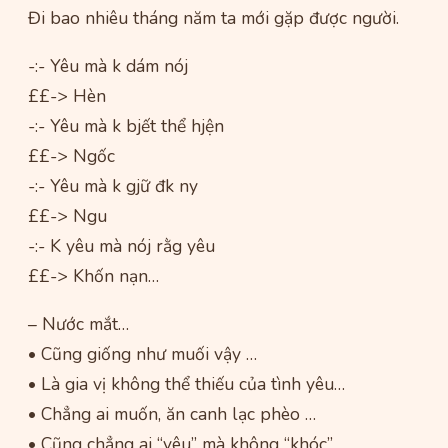
Đi bao nhiêu tháng năm ta mới gặp được người.
-:- Yêu mà k dám nój
££-> Hèn
-:- Yêu mà k bjết thể hjện
££-> Ngốc
-:- Yêu mà k gjữ đk ny
££-> Ngu
-:- K yêu mà nój rằg yêu
££-> Khốn nạn…
– Nước mắt…
• Cũng giống như muối vậy …
• Là gia vị không thể thiếu của tình yêu…
• Chẳng ai muốn, ăn canh lạc phèo …
• Cũng chẳng ai “yêu” mà không “khóc” …