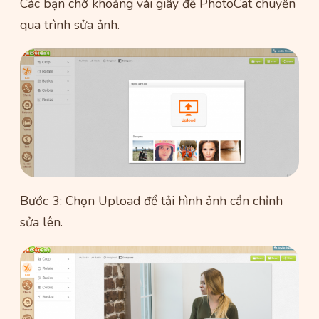
Các bạn chờ khoảng vài giây để PhotoCat chuyển
qua trình sửa ảnh.
Bước 3: Chọn Upload để tải hình ảnh cần chỉnh
sửa lên.