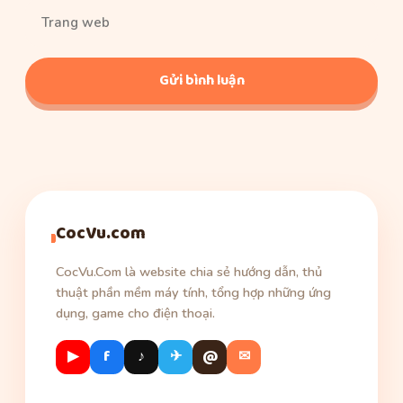
Trang
web
CocVu.com
CocVu.Com là website chia sẻ hướng dẫn, thủ
thuật phần mềm máy tính, tổng hợp những ứng
dụng, game cho điện thoại.
▶
f
♪
✈
@
✉