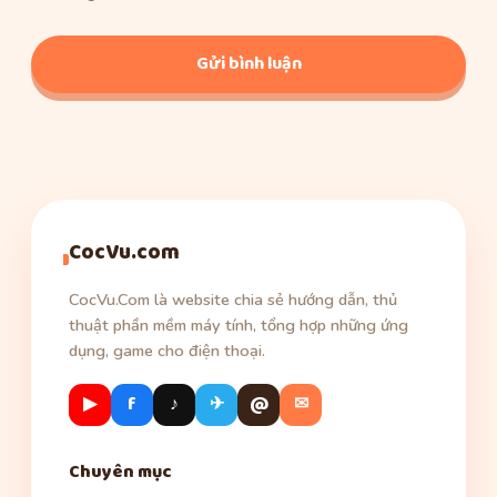
web
CocVu.com
CocVu.Com là website chia sẻ hướng dẫn, thủ
thuật phần mềm máy tính, tổng hợp những ứng
dụng, game cho điện thoại.
▶
f
♪
✈
@
✉
Chuyên mục