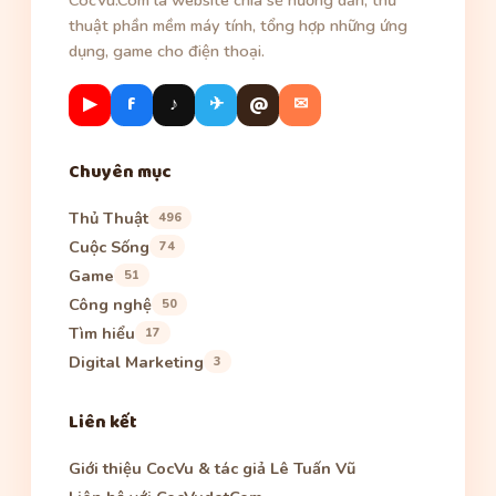
thuật phần mềm máy tính, tổng hợp những ứng
dụng, game cho điện thoại.
▶
f
♪
✈
@
✉
Chuyên mục
Thủ Thuật
496
Cuộc Sống
74
Game
51
Công nghệ
50
Tìm hiểu
17
Digital Marketing
3
Liên kết
Giới thiệu CocVu & tác giả Lê Tuấn Vũ