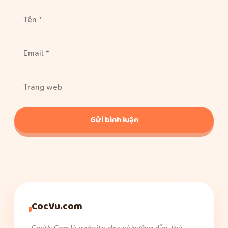
Tên
Email
Trang
web
CocVu.com
CocVu.Com là website chia sẻ hướng dẫn, thủ