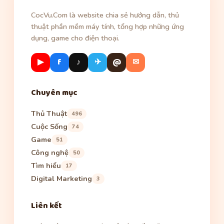
CocVu.Com là website chia sẻ hướng dẫn, thủ
thuật phần mềm máy tính, tổng hợp những ứng
dụng, game cho điện thoại.
▶
f
♪
✈
@
✉
Chuyên mục
Thủ Thuật
496
Cuộc Sống
74
Game
51
Công nghệ
50
Tìm hiểu
17
Digital Marketing
3
Liên kết