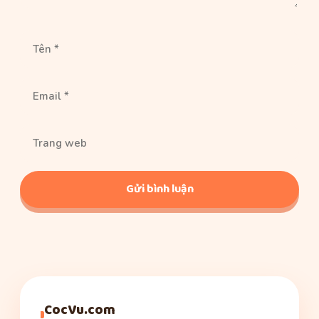
Tên
Email
Trang
web
CocVu.com