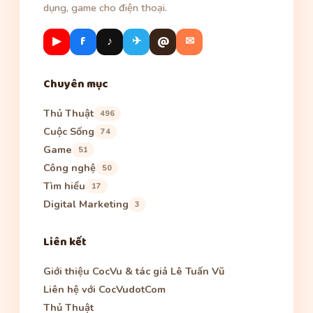
dụng, game cho điện thoại.
▶
f
♪
✈
@
✉
Chuyên mục
Thủ Thuật
496
Cuộc Sống
74
Game
51
Công nghệ
50
Tìm hiểu
17
Digital Marketing
3
Liên kết
Giới thiệu CocVu & tác giả Lê Tuấn Vũ
Liên hệ với CocVudotCom
Thủ Thuật