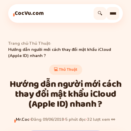
Thủ Thuật
Thủ Thuật
Thủ Thuật
CocVu.com
🔍
Trang chủ
›
Thủ Thuật
›
Hướng dẫn người mới cách thay đổi mật khẩu iCloud
(Apple ID) nhanh ?
💻 Thủ Thuật
Hướng dẫn người mới cách
thay đổi mật khẩu iCloud
(Apple ID) nhanh ?
Mr.Coc
Đăng 09/06/2018
5 phút đọc
32 lượt xem 👀