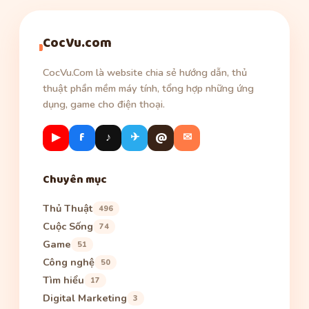
CocVu.com
CocVu.Com là website chia sẻ hướng dẫn, thủ
thuật phần mềm máy tính, tổng hợp những ứng
dụng, game cho điện thoại.
▶
f
♪
✈
@
✉
Chuyên mục
Thủ Thuật
496
Cuộc Sống
74
Game
51
Công nghệ
50
Tìm hiểu
17
Digital Marketing
3