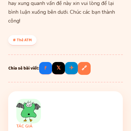
hay xung quanh vấn đề này xin vui lòng để lại
bình luận xuống bên dưới. Chúc các bạn thành
công!
# Thẻ ATM
f
𝕏
✈
🔗
Chia sẻ bài viết:
TÁC GIẢ