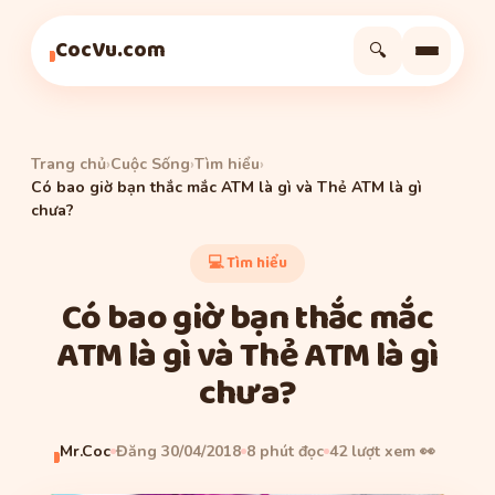
Tìm hiểu
Cuộc Sống
Thủ Thuật
CocVu.com
🔍
Trang chủ
›
Cuộc Sống
›
Tìm hiểu
›
Có bao giờ bạn thắc mắc ATM là gì và Thẻ ATM là gì
chưa?
💻 Tìm hiểu
Có bao giờ bạn thắc mắc
ATM là gì và Thẻ ATM là gì
chưa?
Mr.Coc
Đăng 30/04/2018
8 phút đọc
42 lượt xem 👀