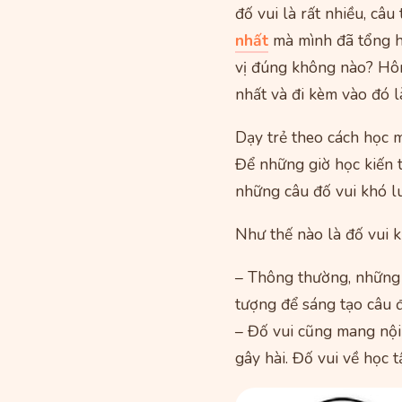
đố vui là rất nhiều, câ
nhất
mà mình đã tổng hợ
vị đúng không nào? Hôm
nhất và đi kèm vào đó l
Dạy trẻ theo cách học m
Để những giờ học kiến t
những câu đố vui khó l
Như thế nào là đố vui 
– Thông thường, những c
tượng để sáng tạo câu 
– Đố vui cũng mang nội
gây hài. Đố vui về học t