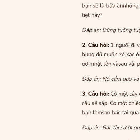
bạn sẽ là bữa ănnhững 
tiệt này?
Đáp án: Đừng tưởng tư
2. Câu hỏi:
1 người đi v
hung dữ muốn xé xác ông
ươi nhặt lên vàsau vài 
Đáp án: Nó cầm dao và 
3. Câu hỏi:
Có một cây c
cầu sẽ sập. Có một chiế
bạn làmsao bác tài qua
Đáp án: Bác tài cứ đi qua