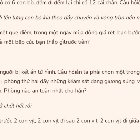
 có 6 con bò, đếm đi đếm lại chỉ có 12 cái chân. Câu hỏiỏi
 lên lưng con bò kia theo dây chuyền và vòng tròn nên m
một que diêm, trong một ngày mùa đông giá rét, bạn bướ
à một bếp củi, bạn thắp gìtrước tiên?
người bị kết án tử hình. Câu hỏiắn ta phải chọn một tro
ội, phòng thứ hai đầy những kẻám sát đang giương súng, 
m. Phòng nào an toàn nhất cho hắn?
 chết hết rồi
trước 2 con vịt, 2 con vịt đi sau 2 con vịt, 2 con vịt đi giữ