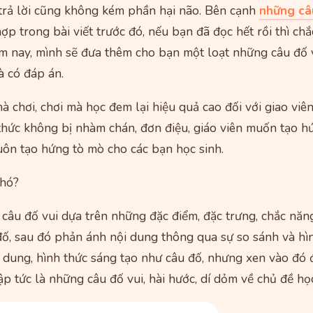
u trả lời cũng không kém phần hại não. Bên cạnh
những câ
p trong bài viết trước đó, nếu bạn đã đọc hết rồi thì ch
 nay, mình sẽ đưa thêm cho bạn một loạt những câu đố v
à có đáp án.
à chơi, chơi mà học đem lại hiệu quả cao đối với giao viê
hức không bị nhàm chán, đơn điệu, giáo viên muốn tạo hứ
uôn tạo hứng tò mò cho các bạn học sinh.
khó?
âu đố vui dựa trên những đặc điểm, đặc trưng, chắc năng
đố, sau đó phản ánh nội dung thông qua sự so sánh và hì
 dung, hình thức sáng tạo như câu đố, nhưng xen vào đó 
ập tức là những câu đố vui, hài hước, dí dỏm về chủ đề họ