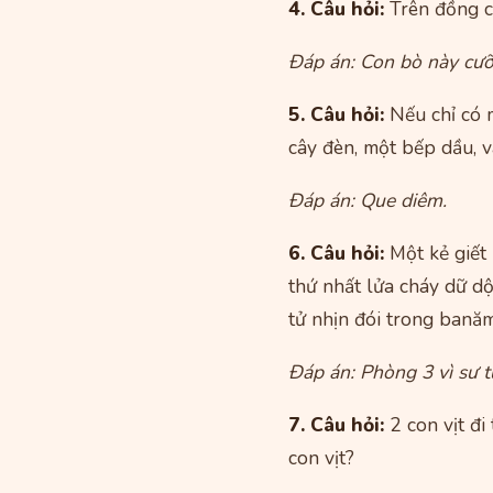
4. Câu hỏi:
Trên đồng cỏ
Đáp án: Con bò này cưỡi
5. Câu hỏi:
Nếu chỉ có 
cây đèn, một bếp dầu, v
Đáp án: Que diêm.
6. Câu hỏi:
Một kẻ giết 
thứ nhất lửa cháy dữ d
tử nhịn đói trong bană
Đáp án: Phòng 3 vì sư tử
7. Câu hỏi:
2 con vịt đi 
con vịt?