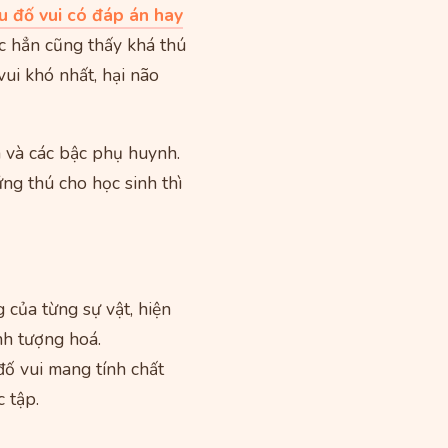
u đố vui có đáp án hay
ắc hẳn cũng thấy khá thú
ui khó nhất, hại não
n và các bậc phụ huynh.
ng thú cho học sinh thì
 của từng sự vật, hiện
nh tượng hoá.
đố vui mang tính chất
c tập.