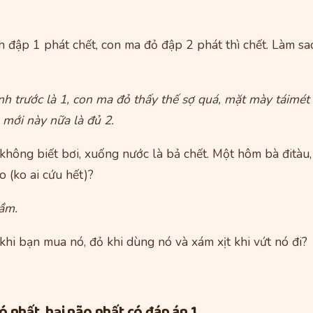
đập 1 phát chết, con ma đỏ đập 2 phát thì chết. Làm sao
h trước là 1, con ma đỏ thấy thế sợ quá, mặt mày táimét
mới này nữa là đủ 2.
không biết bơi, xuống nước là bả chết. Một hôm bà đitàu,
o (ko ai cứu hết)?
gầm.
khi bạn mua nó, đỏ khi dùng nó và xám xịt khi vứt nó đi?
 nhất, hại não nhất có đáp án 1