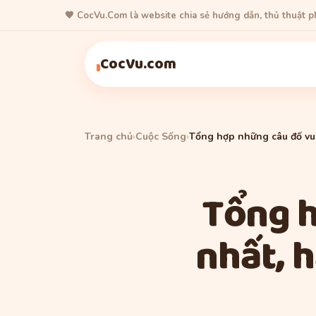
🧡 CocVu.Com là website chia sẻ hướng dẫn, thủ thuật 
Cuộc Sống
Cuộc Sống
Cuộc Sống
CocVu.com
Trang chủ
›
Cuộc Sống
›
Tổng hợp những câu đố vui
Tổng h
nhất, 