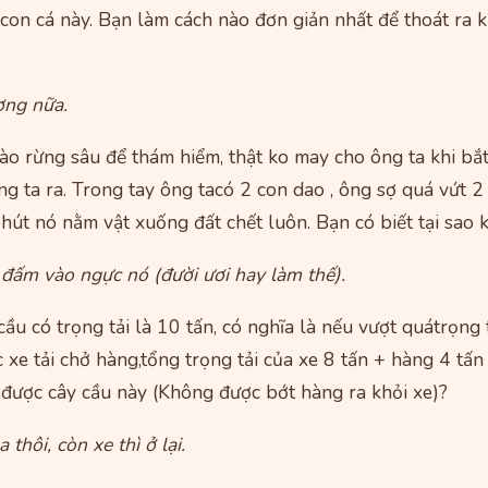
con cá này. Bạn làm cách nào đơn giản nhất để thoát ra k
ợng nữa.
ào rừng sâu để thám hiểm, thật ko may cho ông ta khi bắt
 ta ra. Trong tay ông tacó 2 con dao , ông sợ quá vứt 2 
phút nó nằm vật xuống đất chết luôn. Bạn có biết tại sao
đấm vào ngực nó (đười ươi hay làm thế).
ầu có trọng tải là 10 tấn, có nghĩa là nếu vượt quátrọng t
c xe tải chở hàng,tổng trọng tải của xe 8 tấn + hàng 4 tấn
 được cây cầu này (Không được bớt hàng ra khỏi xe)?
 thôi, còn xe thì ở lại.