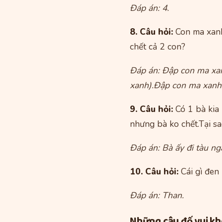
Đáp án: 4.
8. Câu hỏi:
Con ma xanh 
chết cả 2 con?
Đáp án: Đập con ma xan
xanh).Đập con ma xanh 
9. Câu hỏi:
Có 1 bà kia 
nhưng bà ko chết.Tại sa
Đáp án: Bà ấy đi tàu n
10. Câu hỏi:
Cái gì đen 
Đáp án: Than.
Những câu đố vui khó