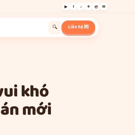
▶
f
♪
✈
@
✉
Liên hệ 💌
🔍
vui khó
 án mới