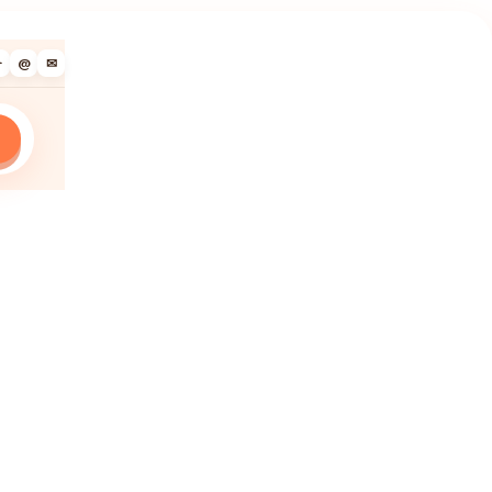
✈
@
✉