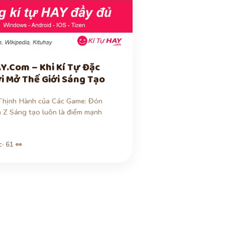
Y.Com – Khi Kí Tự Đặc
ợi Mở Thế Giới Sáng Tạo
 Thịnh Hành của Các Game: Đón
 Z Sáng tạo luôn là điểm mạnh
c
· 61 👀