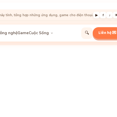
áy tính, tổng hợp những ứng dụng, game cho điện thoại.
▶
f
♪
Liên hệ 💌
🔍
ông nghệ
Game
Cuộc Sống