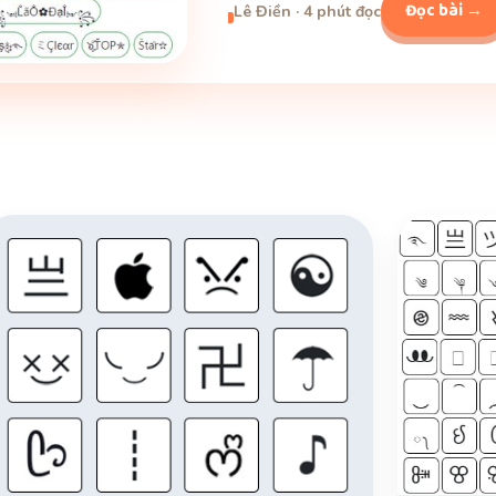
Đọc bài →
Lê Điền · 4 phút đọc